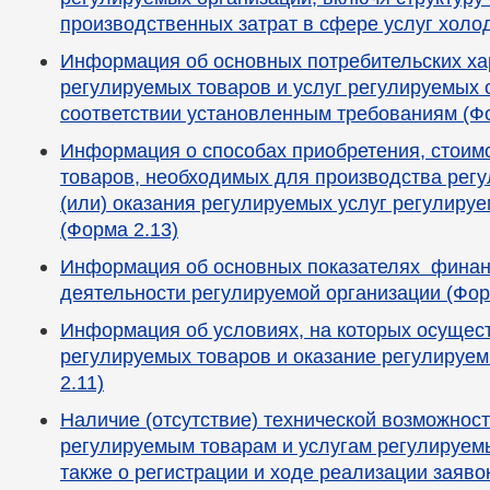
производственных затрат в сфере услуг холо
Информация об основных потребительских ха
регулируемых товаров и услуг регулируемых 
соответствии установленным требованиям (Фо
Информация о способах приобретения, стоим
товаров, необходимых для производства рег
(или) оказания регулируемых услуг регулиру
(Форма 2.13)
Информация об основных показателях финан
деятельности регулируемой организации (Фор
Информация об условиях, на которых осущес
регулируемых товаров и оказание регулируем
2.11)
Наличие (отсутствие) технической возможност
регулируемым товарам и услугам регулируемы
также о регистрации и ходе реализации заяво