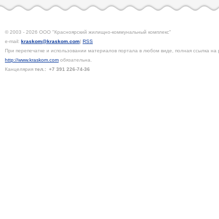
© 2003 - 2026 ООО "Красноярский жилищно-коммунальный комплекс"
e-mail:
kraskom@kraskom.com
|
RSS
При перепечатке и использовании материалов портала в любом виде, полная ссылка на 
http://www.kraskom.com
обязательна.
Канцелярия
тел.:
+7 391
226-74-36