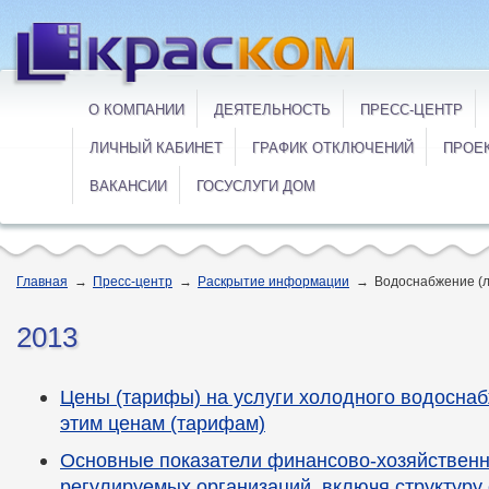
О КОМПАНИИ
ДЕЯТЕЛЬНОСТЬ
ПРЕСС-ЦЕНТР
ЛИЧНЫЙ КАБИНЕТ
ГРАФИК ОТКЛЮЧЕНИЙ
ПРОЕ
ВАКАНСИИ
ГОСУСЛУГИ ДОМ
Главная
→
Пресс-центр
→
Раскрытие информации
→
Водоснабжение (л
2013
Цены (тарифы) на услуги холодного водоснаб
этим ценам (тарифам)
Основные показатели финансово-хозяйственн
регулируемых организаций, включя структуру