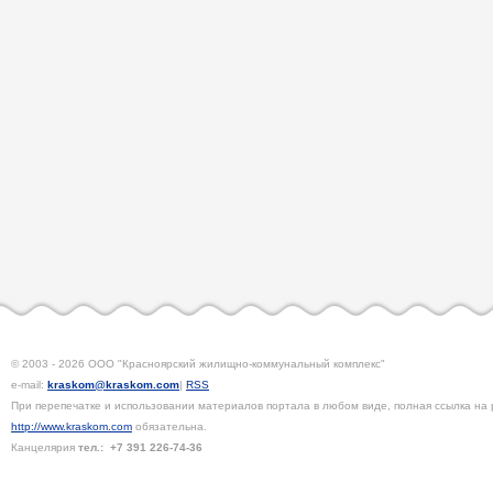
© 2003 - 2026 ООО "Красноярский жилищно-коммунальный комплекс"
e-mail:
kraskom@kraskom.com
|
RSS
При перепечатке и использовании материалов портала в любом виде, полная ссылка на 
http://www.kraskom.com
обязательна.
Канцелярия
тел.:
+7 391
226-74-36