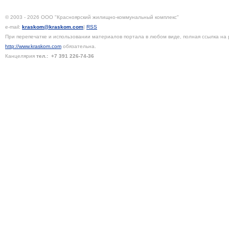
© 2003 - 2026 ООО "Красноярский жилищно-коммунальный комплекс"
e-mail:
kraskom@kraskom.com
|
RSS
При перепечатке и использовании материалов портала в любом виде, полная ссылка на 
http://www.kraskom.com
обязательна.
Канцелярия
тел.:
+7 391
226-74-36