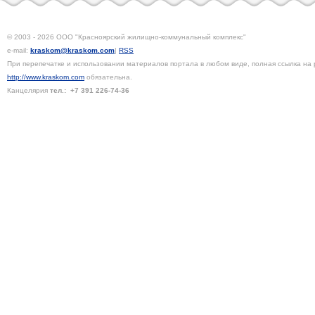
© 2003 - 2026 ООО "Красноярский жилищно-коммунальный комплекс"
e-mail:
kraskom@kraskom.com
|
RSS
При перепечатке и использовании материалов портала в любом виде, полная ссылка на 
http://www.kraskom.com
обязательна.
Канцелярия
тел.:
+7 391
226-74-36