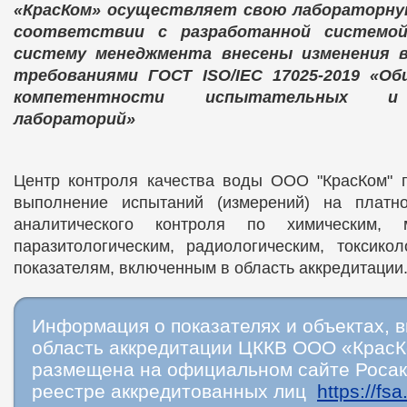
«КрасКом» осуществляет свою лабораторну
соответствии с разработанной системо
систему менеджмента внесены изменения 
требованиями ГОСТ ISO/IEC 17025-2019 «О
компетентности испытательных и 
лабораторий»
Центр контроля качества воды ООО "КрасКом" п
выполнение испытаний (измерений) на платн
аналитического контроля по химическим, ми
паразитологическим, радиологическим, токсико
показателям, включенным в область аккредитации
Информация о показателях и объектах, 
область аккредитации ЦККВ ООО «КрасК
размещена на официальном сайте Росак
реестре аккредитованных лиц
https://fsa