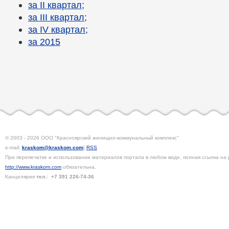
за II квартал;
за III квартал;
за IV квартал;
за 2015
© 2003 - 2026 ООО "Красноярский жилищно-коммунальный комплекс"
e-mail:
kraskom@kraskom.com
|
RSS
При перепечатке и использовании материалов портала в любом виде, полная ссылка на 
http://www.kraskom.com
обязательна.
Канцелярия
тел.:
+7 391
226-74-36