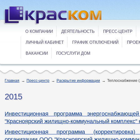
О КОМПАНИИ
ДЕЯТЕЛЬНОСТЬ
ПРЕСС-ЦЕНТР
ЛИЧНЫЙ КАБИНЕТ
ГРАФИК ОТКЛЮЧЕНИЙ
ПРОЕ
ВАКАНСИИ
ГОСУСЛУГИ ДОМ
Главная
→
Пресс-центр
→
Раскрытие информации
→
Теплоснабжение (
2015
Инвестиционная программа энергоснабжающе
"Красноярский жилищно-коммунальный комплекс" н
Инвестиционная программа (корректировка)
организации ООО "Красноярский жилищно-коммун