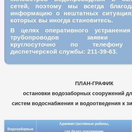
сетей, поэтому мы всегда благо
информацию о нештатных ситуация
которых вы иногда становитесь.
В целях оперативного устранения
трубопроводов заявки пр
круглосуточно
по телефону ц
диспетчерской службы: 211-39-63.
ПЛАН-ГРАФИК
остановки водозаборных сооружений дл
систем водоснабжения и водоотведения к зим
Административные районы,
Водозаборные
где будет отключение