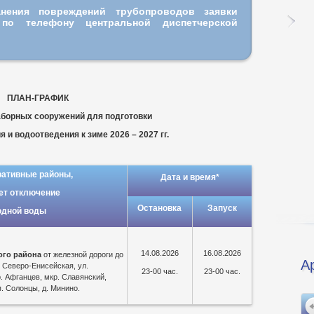
анения повреждений трубопроводов заявки
о
по телефону центральной диспетчерской
ПЛАН-ГРАФИК
аборных сооружений для подготовки
 и водоотведения к зиме 2026 – 2027 гг.
ативные районы,
Дата и время*
ет отключение
Остановка
Запуск
одной воды
14.08.2026
16.08.2026
ого района
от железной дороги до
А
, Северо-Енисейская, ул.
23-00 час.
23-00 час.
. Афганцев, мкр. Славянский,
. Солонцы, д. Минино.