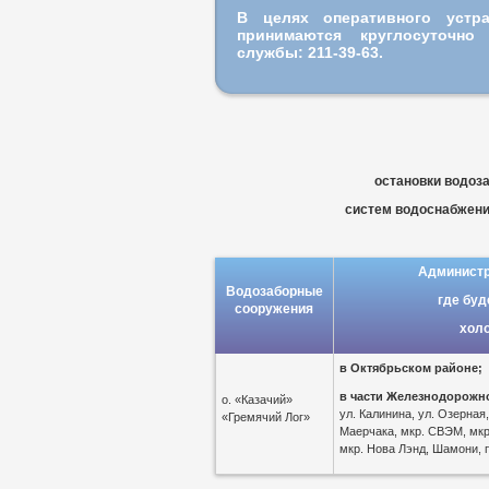
В целях оперативного устр
принимаются круглосуточн
службы: 211-39-63.
остановки водоз
систем водоснабжения
Администр
Водозаборные
где буд
сооружения
хол
в
Октябрьском районе;
в части Железнодорожн
о. «Казачий»
ул. Калинина, ул. Озерная
«Гремячий Лог»
Маерчака, мкр. СВЭМ, мкр
мкр. Нова Лэнд, Шамони, п