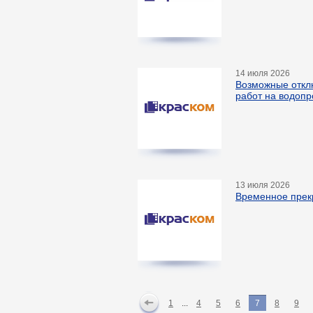
14 июля 2026
Возможные откл
работ на водопр
13 июля 2026
Временное прекр
1
...
4
5
6
7
8
9