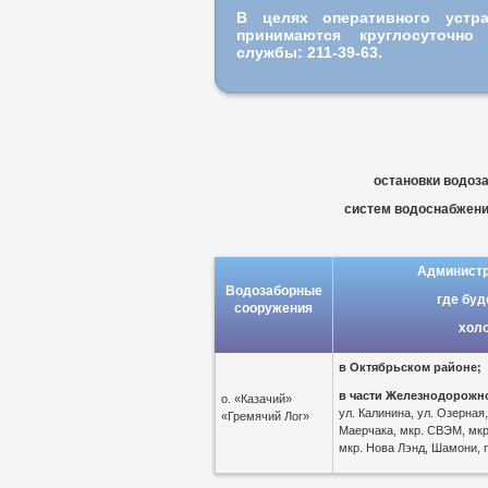
В целях оперативного устр
принимаются круглосуточн
службы: 211-39-63.
остановки водоз
систем водоснабжения
Администр
Водозаборные
где буд
сооружения
хол
в
Октябрьском районе;
в части Железнодорожн
о. «Казачий»
ул. Калинина, ул. Озерная
«Гремячий Лог»
Маерчака, мкр. СВЭМ, мкр
мкр. Нова Лэнд, Шамони, п