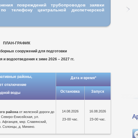
анения повреждений трубопроводов заявки
о
по телефону центральной диспетчерской
ПЛАН-ГРАФИК
аборных сооружений для подготовки
 и водоотведения к зиме 2026 – 2027 гг.
ативные районы,
Дата и время*
ет отключение
Остановка
Запуск
одной воды
14.08.2026
16.08.2026
ого района
от железной дороги до
А
, Северо-Енисейская, ул.
23-00 час.
23-00 час.
. Афганцев, мкр. Славянский,
. Солонцы, д. Минино.