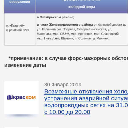
сооружения
холодной воды
в
Октябрьском районе;
в части Железнодорожного района
от железной дороги до
о. «Казачий»
ул. Калинина, ул. Озерная, Северо-Енисейская, ул.
«Гремячий Лог»
Маерчака, мкр. СВЭМ, мкр. Афганцев, мкр. Славянский,
мкр. Нова Лэнд, Шамони, п. Солонцы, д. Минино.
*пр
имечание: в случае форс-мажорных обсто
изменение даты
30 января 2019
Возможные отключения холо
устранения аварийной ситуа
водопроводных сетях на 31.0
с 10.00 до 20.00