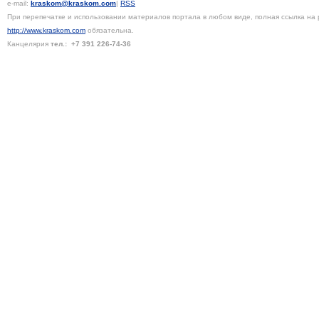
e-mail:
kraskom@kraskom.com
|
RSS
При перепечатке и использовании материалов портала в любом виде, полная ссылка на 
http://www.kraskom.com
обязательна.
Канцелярия
тел.:
+7 391
226-74-36