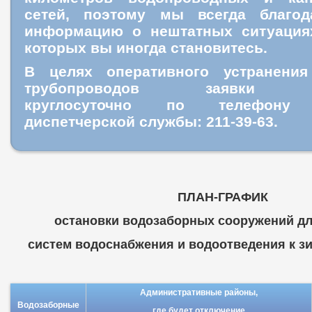
сетей, поэтому мы всегда благо
информацию о нештатных ситуация
которых вы иногда становитесь.
В целях оперативного устранения
трубопроводов заявки пр
круглосуточно
по телефону ц
диспетчерской службы: 211-39-63.
ПЛАН-ГРАФИК
остановки водозаборных сооружений дл
систем водоснабжения и водоотведения к зим
Административные районы,
Водозаборные
где будет отключение