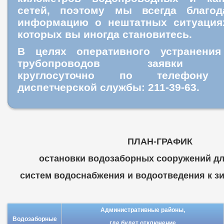
сетей, поэтому мы всегда благо
информацию о нештатных ситуация
которых вы иногда становитесь.
В целях оперативного устранения
трубопроводов заявки пр
круглосуточно
по телефону ц
диспетчерской службы: 211-39-63.
ПЛАН-ГРАФИК
остановки водозаборных сооружений дл
систем водоснабжения и водоотведения к зим
Административные районы,
Водозаборные
где будет отключение