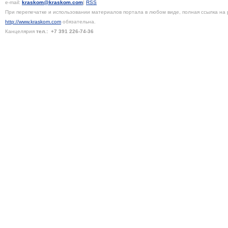
e-mail:
kraskom@kraskom.com
|
RSS
При перепечатке и использовании материалов портала в любом виде, полная ссылка на 
http://www.kraskom.com
обязательна.
Канцелярия
тел.:
+7 391
226-74-36