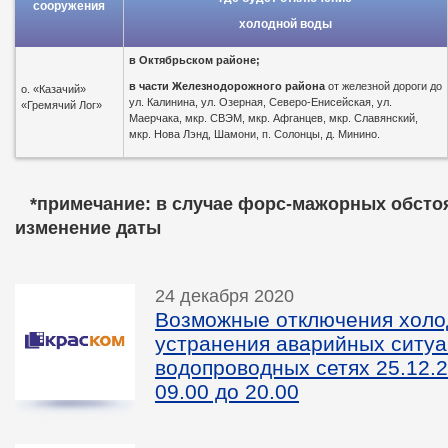
сооружения
холодной воды
в
Октябрьском районе;
в части Железнодорожного района
от железной дороги до
о. «Казачий»
ул. Калинина, ул. Озерная, Северо-Енисейская, ул.
«Гремячий Лог»
Маерчака, мкр. СВЭМ, мкр. Афганцев, мкр. Славянский,
мкр. Нова Лэнд, Шамони, п. Солонцы, д. Минино.
*пр
имечание: в случае форс-мажорных обсто
изменение даты
24 декабря 2020
Возможные отключения холо
устранения аварийных ситуа
водопроводных сетях 25.12.2
09.00 до 20.00