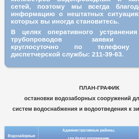
сетей, поэтому мы всегда благо
информацию о нештатных ситуация
которых вы иногда становитесь.
В целях оперативного устранения
трубопроводов заявки пр
круглосуточно
по телефону ц
диспетчерской службы: 211-39-63.
ПЛАН-ГРАФИК
остановки водозаборных сооружений дл
систем водоснабжения и водоотведения к зим
Административные районы,
Водозаборные
где будет отключение