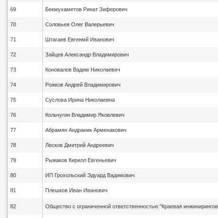
69
Бекмухаметов Ринат Зиферович
70
Соловьев Олег Валерьевич
71
Штагаев Евгенмй Иванович
72
Зайцев Александр Владимирович
73
Коновалов Вадим Николаевич
74
Рожков Андрей Владимирович
75
Суслова Ирина Николаевна
76
Кольчугин Владимир Яковлевич
77
Абрамян Андраник Арменакович
78
Лесков Дмитрий Андреевич
79
Рыжаков Кирилл Евгеньевич
80
ИП Грохольский Эдуард Вадимович
81
Плешков Иван Иванович
82
Общество с ограниченной ответственностью "Краевая инжинирингов