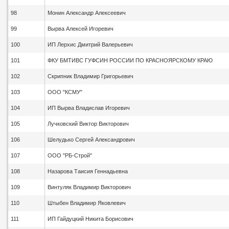
98
Монин Александр Алексеевич
99
Вырва Алексей Игоревич
100
ИП Лерхис Дмитрий Валерьевич
101
ФКУ БМТИВС ГУФСИН РОССИИ ПО КРАСНОЯРСКОМУ КРАЮ
102
Скрипник Владимир Григорьевич
103
ООО "КСМУ"
104
ИП Вырва Владислав Игоревич
105
Лучковский Виктор Викторович
106
Шелудько Сергей Александрович
107
ООО "РБ-Строй"
108
Назарова Таисия Геннадьевна
109
Винтуляк Владимир Викторович
110
Штыбен Владимир Яковлевич
111
ИП Гайдуцкий Никита Борисович