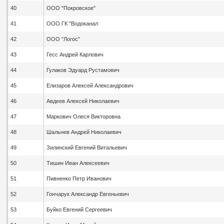
40
ООО "Покровское"
41
ООО ГК "Водоканал
42
ООО "Логос"
43
Гесс Андрей Карлович
44
Гулаков Эдуард Рустамович
45
Елизаров Алексей Александрович
46
Авдеев Алексей Николаевич
47
Маркович Олеся Викторовна
48
Шальнев Андрей Николаевич
49
Зилинский Евгений Витальевич
50
Тишин Иван Алексеевич
51
Пивненко Петр Иванович
52
Гончарук Александр Евгеньевич
53
Буйко Евгений Сергеевич