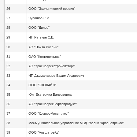
26
ООО "Экологический сервис"
27
Чувашов С.И.
28
ООО "Динор"
29
ИП Ратькин С.В.
30
АО "Почта России"
31
ОАО "Континенталь"
32
АО "Красноярскстройоптторг"
33
ИП Джуманьязов Вадим Андреевич
34
ООО "ЭКОЛАЙФ"
35
Юнг Екатерина Валерьевна
36
АО "Красноярскнефтепродукт"
37
ООО "КомпроМисс плюс"
38
Межмуниципальное управление МВД России "Красноярское"
39
ООО "Альфатрейд"