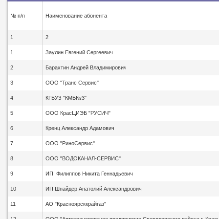
№ п/п
Наименование абонента
1
2
1
Заулин Евгений Сергеевич
2
Барахтин Андрей Владимирович
3
ООО "Транс Сервис"
4
КГБУЗ "КМБ№3"
5
ООО КрасЦИЭБ "РУСИЧ"
6
Кренц Александр Адамович
7
ООО "РиноСервис"
8
ООО "ВОДОКАНАЛ-СЕРВИС"
9
ИП Филиппов Никита Геннадьевич
10
ИП Шнайдер Анатолий Александрович
11
АО "Красноярсккрайгаз"