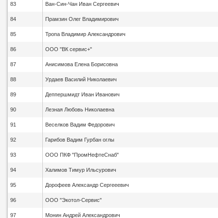
83
Ван-Син-Чан Иван Сергеевич
84
Прамзин Олег Владимирович
85
Тропа Владимир Александрович
86
ООО "ВК сервис+"
87
Анисимова Елена Борисовна
88
Урдаев Василий Николаевич
89
Деппершмидт Иван Иванович
90
Лезная Любовь Николаевна
91
Веселков Вадим Федорович
92
Гарибов Вадим Гурбан оглы
93
ООО ПКФ "ПромНефтеСнаб"
94
Халимов Тимур Ильсурович
95
Дорофеев Александр Сергееевич
96
ООО "Экотол-Сервис"
97
Монин Андрей Александрович