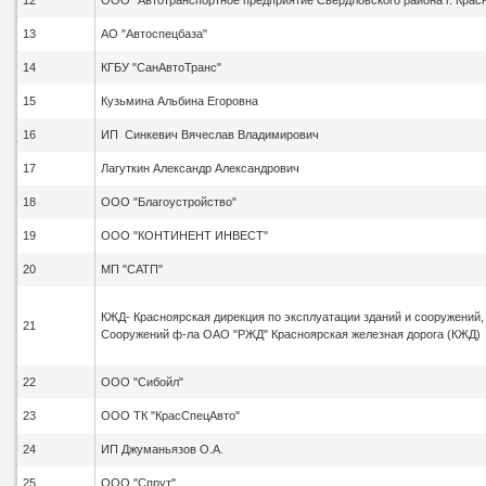
12
ООО "Автотранспортное предприятие Свердловского района г. Крас
13
АО "Автоспецбаза"
14
КГБУ "СанАвтоТранс"
15
Кузьмина Альбина Егоровна
16
ИП Синкевич Вячеслав Владимирович
17
Лагуткин Александр Александрович
18
ООО "Благоустройство"
19
ООО "КОНТИНЕНТ ИНВЕСТ"
20
МП "САТП"
КЖД- Красноярская дирекция по эксплуатации зданий и сооружений,
21
Сооружений ф-ла ОАО "РЖД" Красноярская железная дорога (КЖД)
22
ООО "Сибойл"
23
ООО ТК "КрасСпецАвто"
24
ИП Джуманьязов О.А.
25
ООО "Спрут"