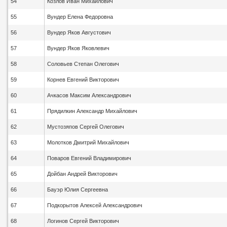
54
Козлов Иван Михайлович
55
Вундер Елена Федоровна
56
Вундер Яков Августович
57
Вундер Яков Яковлевич
58
Соловьев Степан Олегович
59
Корнев Евгений Викторович
60
Ачкасов Максим Александрович
61
Прядилкин Александр Михайлович
62
Мустозяпов Сергей Олегович
63
Молотков Дмитрий Михайлович
64
Поваров Евгений Владимирович
65
Дойбан Андрей Викторович
66
Бауэр Юлия Сергеевна
67
Подкорытов Алексей Александрович
68
Логинов Сергей Викторович