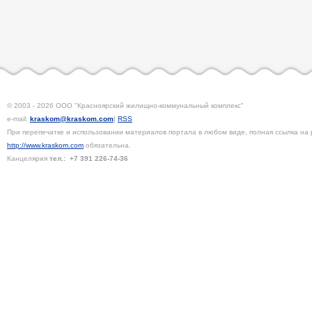
© 2003 - 2026 ООО "Красноярский жилищно-коммунальный комплекс"
e-mail:
kraskom@kraskom.com
|
RSS
При перепечатке и использовании материалов портала в любом виде, полная ссылка на 
http://www.kraskom.com
обязательна.
Канцелярия
тел.:
+7 391
226-74-36