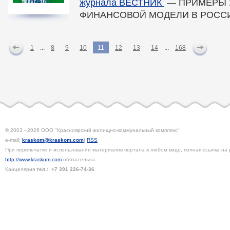
журнала ВЕСТНИ
К
— ПРИМЕРЫ 
ФИНАНСОВОЙ МОДЕЛИ В РОСС
1
...
8
9
10
11
12
13
14
...
168
© 2003 - 2026 ООО "Красноярский жилищно-коммунальный комплекс"
e-mail:
kraskom@kraskom.com
|
RSS
При перепечатке и использовании материалов портала в любом виде, полная ссылка на 
http://www.kraskom.com
обязательна.
Канцелярия
тел.:
+7 391
226-74-36