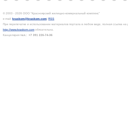
© 2003 - 2026 ООО "Красноярский жилищно-коммунальный комплекс"
e-mail:
kraskom@kraskom.com
|
RSS
При перепечатке и использовании материалов портала в любом виде, полная ссылка на 
http://www.kraskom.com
обязательна.
Канцелярия
тел.:
+7 391
226-74-36