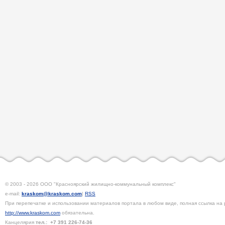
© 2003 - 2026 ООО "Красноярский жилищно-коммунальный комплекс"
e-mail:
kraskom@kraskom.com
|
RSS
При перепечатке и использовании материалов портала в любом виде, полная ссылка на 
http://www.kraskom.com
обязательна.
Канцелярия
тел.:
+7 391
226-74-36