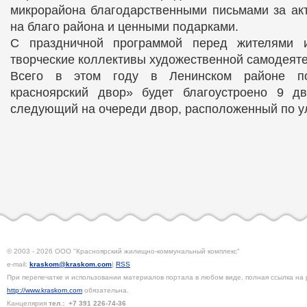
микрорайона благодарственными письмами за ак
на благо района и ценными подарками.
С праздничной программой перед жителями и
творческие коллективы художественной самодеяте
Всего в этом году в Ленинском районе п
красноярский двор» будет благоустроено 9 дв
следующий на очереди двор, расположенный по ул
© 2003 - 2026 ООО "Красноярский жилищно-коммунальный комплекс"
e-mail:
kraskom@kraskom.com
|
RSS
При перепечатке и использовании материалов портала в любом виде, полная ссылка на 
http://www.kraskom.com
обязательна.
Канцелярия
тел.:
+7 391
226-74-36