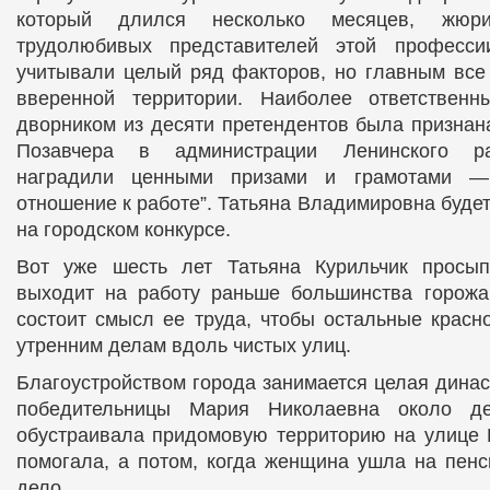
который длился несколько месяцев, жю
трудолюбивых представителей этой професси
учитывали целый ряд факторов, но главным все
вверенной территории. Наиболее ответствен
дворником из десяти претендентов была признана
Позавчера в администрации Ленинского ра
наградили ценными призами и грамотами — 
отношение к работе”. Татьяна Владимировна буде
на городском конкурсе.
Вот уже шесть лет Татьяна Курильчик просып
выходит на работу раньше большинства горожа
состоит смысл ее труда, чтобы остальные крас
утренним делам вдоль чистых улиц.
Благоустройством города занимается целая динас
победительницы Мария Николаевна около де
обустраивала придомовую территорию на улице 
помогала, а потом, когда женщина ушла на пенс
дело.