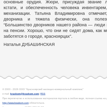
основные орудия. Жюри, присуждая звание л
кстати, и обеспеченность человека инвентарем
механизации. Татьяна Владимировна отмечает
дворника и тяжела физически, она полез
“Большинство дворников нашего района — люди з
на пенсии. Хорошо, что они не сидят дома, как 
заботятся о городе, красноярцах”.
Наталья ДУБАШИНСКАЯ
© 2003 - 2026 ООО "Красноярский жилищно-коммунальный комплекс"
e-mail:
kraskom@kraskom.com
|
RSS
При перепечатке и использовании материалов портала в любом виде, полная ссылка на 
http://www.kraskom.com
обязательна.