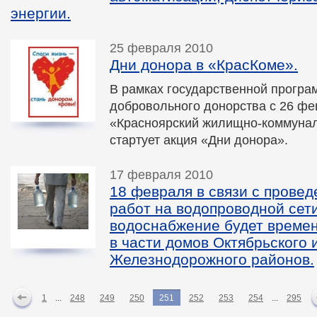
энергии.
25 февраля 2010
Дни донора в «КрасКоме».
В рамках государственной програ
добровольного донорства с 26 фе
«Красноярский жилищно-коммуна
стартует акция «Дни донора».
17 февраля 2010
18 февраля в связи с прове
работ на водопроводной сет
водоснабжение будет времен
в части домов Октябрьского 
Железнодорожного районов.
1
...
248
249
250
251
252
253
254
...
295