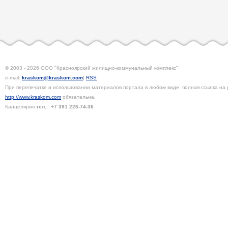
© 2003 - 2026 ООО "Красноярский жилищно-коммунальный комплекс"
e-mail:
kraskom@kraskom.com
|
RSS
При перепечатке и использовании материалов портала в любом виде, полная ссылка на 
http://www.kraskom.com
обязательна.
Канцелярия
тел.:
+7 391
226-74-36