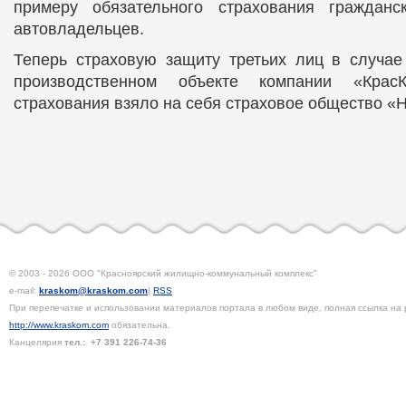
примеру обязательного страхования гражданск
автовладельцев.
Теперь страховую защиту третьих лиц в случае
производственном объекте компании «Крас
страхования взяло на себя страховое общество «
© 2003 - 2026 ООО "Красноярский жилищно-коммунальный комплекс"
e-mail:
kraskom@kraskom.com
|
RSS
При перепечатке и использовании материалов портала в любом виде, полная ссылка на 
http://www.kraskom.com
обязательна.
Канцелярия
тел.:
+7 391
226-74-36