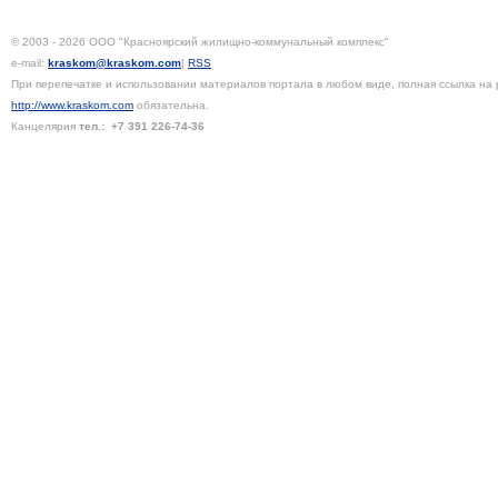
© 2003 - 2026 ООО "Красноярский жилищно-коммунальный комплекс"
e-mail:
kraskom@kraskom.com
|
RSS
При перепечатке и использовании материалов портала в любом виде, полная ссылка на 
http://www.kraskom.com
обязательна.
Канцелярия
тел.:
+7 391
226-74-36