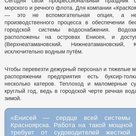
Сегодня свой профессиональный праздник о
морского и речного флота. Для компании «КрасКо
— это не вспомогательная опция, а не
производственного процесса в обеспечении бе
городской системы водоснабжения. Водоза
расположены на островах Енисея, и дост
(Верхнеатамановский, Нижнеатамановский, 
исключительно водным путём.
Чтобы перевезти дежурный персонал и тяжелые м
распоряжении предприятия есть буксир‑то
несколько катеров. Теплоход и маломерные с
круглый год, ведь в городской черте речная вод
зимой.
«Енисей — сердце всей системы в
Красноярска. Работа на такой мощной 
требует от судоводителей жесткой