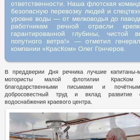
ответственности. Наша флотская коман
безопасную перевозку людей и спецтех
уровне воды — от мелководья до павод
работникам речной отрасли крепк
гарантированной глубины, чистой 
попутного ветра!» — отметил генера
компании «КрасКом» Олег Гончеров.
В преддверии Дня речника лучшие капитаны-
мотористы малой флотилии КрасКом
благодарственными письмами и почётны
добросовестный труд и вклад развитие с
водоснабжения краевого центра.