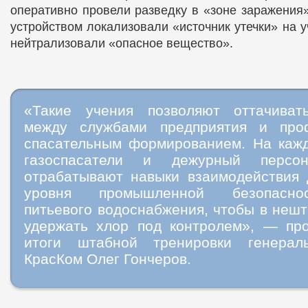
оперативно провели разведку в «зоне заражения
устройством локализовали «источник утечки» на 
нейтрализовали «опасное вещество».
«Такие учения позволяют оттачиват
между службами предприятия и про
спасательным формированием. На каж
газоспасатели и дежурный персон
отрабатывают навыки взаимодействия
уровня промышленной безопасно
питьевого водоснабжения, чтобы в неш
удержать хлор под контролем», — пр
итоги штабной тренировки генерал
КрасКом Олег Гончеров.