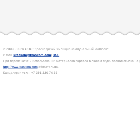
© 2003 - 2026 ООО "Красноярский жилищно-коммунальный комплекс"
e-mail:
kraskom@kraskom.com
|
RSS
При перепечатке и использовании материалов портала в любом виде, полная ссылка на 
http://www.kraskom.com
обязательна.
Канцелярия
тел.:
+7 391
226-74-36