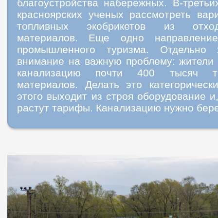
благоустройства набережных. В-третьи
красноярских ученых рассмотреть вар
топливных экобрикетов из отхо
материалов. Еще одно направлени
промышленного туризма. Отдельно 
внимание на важную проблему: жители
канализацию почти 400 тысяч т
материалов. Делать это категорически
этого выходит из строя оборудование и,
растут тарифы. Канализацию нужно бере