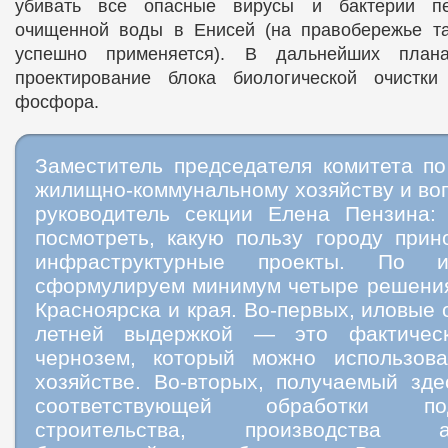
убивать все опасные вирусы и бактерии п
очищенной воды в Енисей (на правобережье та
успешно применяется). В дальнейших план
проектирование блока биологической очистк
фосфора.
Заместитель председателя комитета по
жилищно-коммунальному хозяйству и во
руководитель секции Елена Пензина:
посмотреть, какую пользу городу прин
инфраструктурные проекты. По и
сформулируем минимум четыре решения
Красноярска и края. Во-первых, иловые 
летней выдержкой — это фактичес
чернозем, который можно использова
хозяйстве. Во-вторых, получаемый зде
соответствующей обработки п
строительства, производства