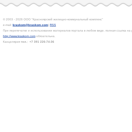
© 2003 - 2026 ООО "Красноярский жилищно-коммунальный комплекс"
e-mail:
kraskom@kraskom.com
|
RSS
При перепечатке и использовании материалов портала в любом виде, полная ссылка на 
http://www.kraskom.com
обязательна.
Канцелярия
тел.:
+7 391
226-74-36