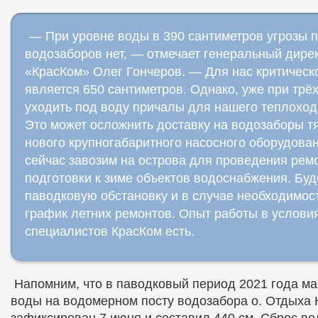
— При уровне воды в 390 сантиметров угрозы 
водозаборов нет, — отмечает генеральный дире
«КрасКом» Олег Гончеров. — Для нас критическ
является 650 сантиметров. Однако, уже при трё
уходить под воду причалы для нашего теплохо
Это может осложнить доставку на водозаборы т
нового крупногабаритного насосного оборудован
сейчас завозим на острова для проведения рем
подготовки к зиме объектов водоснабжения. Бу
паводковую обстановку и в случае необходимос
график летних ремонтов. Опыт работы в услови
специалистов КрасКом есть.
Напомним, что в паводковый период 2021 года м
воды на водомерном посту водозабора о. Отдыха
зафиксирован 7 июня и составил 440 см. Сброс во