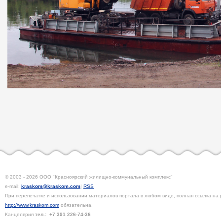
© 2003 - 2026 ООО "Красноярский жилищно-коммунальный комплекс"
e-mail:
kraskom@kraskom.com
|
RSS
При перепечатке и использовании материалов портала в любом виде, полная ссылка на 
http://www.kraskom.com
обязательна.
Канцелярия
тел.:
+7 391
226-74-36