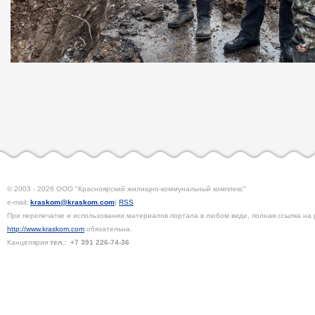
© 2003 - 2026 ООО "Красноярский жилищно-коммунальный комплекс"
e-mail:
kraskom@kraskom.com
|
RSS
При перепечатке и использовании материалов портала в любом виде, полная ссылка на 
http://www.kraskom.com
обязательна.
Канцелярия
тел.:
+7 391
226-74-36