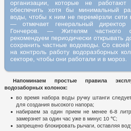
организации, которые не работают
обеспечить хотя бы минимальный ра
воды, чтобы к ним не перемёрзли сети
— отмечает генеральный директор
Гончеров. — Жителям частного с
рекомендуем периодически открывать д
сохранить частные водоводы. Со своей
на контроль работу водоразборных кол
секторе, чтобы они работали и в мороз.
Напоминаем простые правила экспл
водозаборных колонок:
во время набора воды ручку штанги следуе
для создания высокого напора;
набираем за один прием не менее 6-8 лит
замерзнет за один час уже в минус 10 ℃;
запрещено блокировать рычаги, оставляя вод