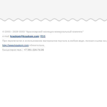
© 2003 - 2026 ООО "Красноярский жилищно-коммунальный комплекс"
e-mail:
kraskom@kraskom.com
|
RSS
При перепечатке и использовании материалов портала в любом виде, полная ссылка на 
http://www.kraskom.com
обязательна.
Канцелярия
тел.:
+7 391
226-74-36