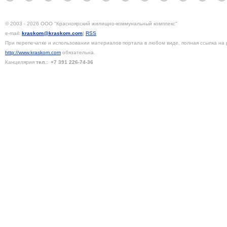
© 2003 - 2026 ООО "Красноярский жилищно-коммунальный комплекс"
e-mail:
kraskom@kraskom.com
|
RSS
При перепечатке и использовании материалов портала в любом виде, полная ссылка на 
http://www.kraskom.com
обязательна.
Канцелярия
тел.:
+7 391
226-74-36