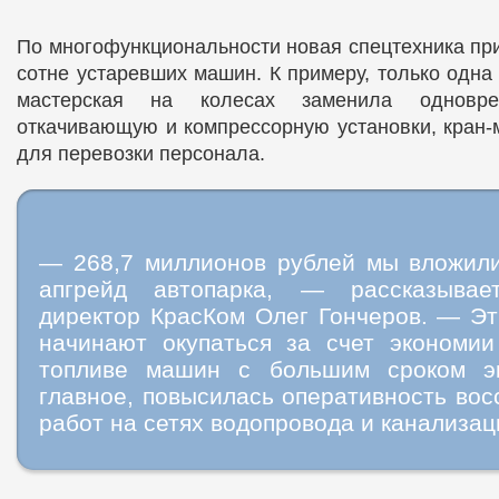
По многофункциональности новая спецтехника пр
сотне устаревших машин. К примеру, только одна
мастерская на колесах заменила одноврем
откачивающую и компрессорную установки, кран-
для перевозки персонала.
— 268,7 миллионов рублей мы вложили
апгрейд автопарка, — рассказывае
директор КрасКом Олег Гончеров. — Эт
начинают окупаться за счет экономи
топливе машин с большим сроком эк
главное, повысилась оперативность во
работ на сетях водопровода и канализац