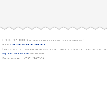
© 2003 - 2026 ООО "Красноярский жилищно-коммунальный комплекс"
e-mail:
kraskom@kraskom.com
|
RSS
При перепечатке и использовании материалов портала в любом виде, полная ссылка на 
http://www.kraskom.com
обязательна.
Канцелярия
тел.:
+7 391
226-74-36