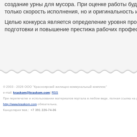
создание урны для мусора. При оценке работы буд
только скорость исполнения, но и оригинальность 
Целью конкурса является определение уровня пр
подготовки и повышение престижа рабочих профе
© 2003 - 2026 ООО "Красноярский жилищно-коммунальный комплекс"
e-mail:
kraskom@kraskom.com
|
RSS
При перепечатке и использовании материалов портала в любом виде, полная ссылка на 
http://www.kraskom.com
обязательна.
Канцелярия
тел.:
+7 391
226-74-36