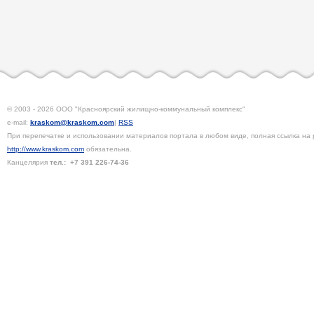
© 2003 - 2026 ООО "Красноярский жилищно-коммунальный комплекс"
e-mail:
kraskom@kraskom.com
|
RSS
При перепечатке и использовании материалов портала в любом виде, полная ссылка на 
http://www.kraskom.com
обязательна.
Канцелярия
тел.:
+7 391
226-74-36