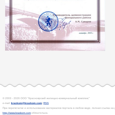
© 2003 - 2026 ООО "Красноярский жилищно-коммунальный комплекс"
e-mail:
kraskom@kraskom.com
|
RSS
При перепечатке и использовании материалов портала в любом виде, полная ссылка на 
http://www.kraskom.com
обязательна.