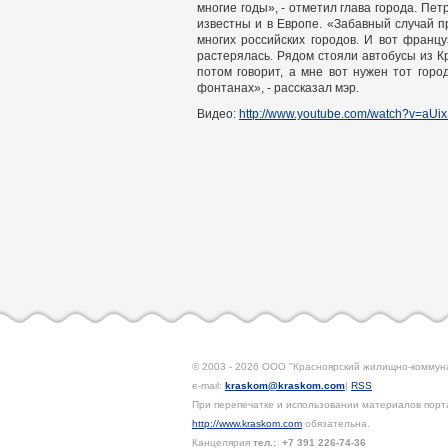
многие годы», - отметил глава города. Пе
известны и в Европе. «Забавный случай 
многих российских городов. И вот францу
растерялась. Рядом стояли автобусы из Кр
потом говорит, а мне вот нужен тот горо
фонтанах», - рассказал мэр.
Видео:
http://www.youtube.com/watch?v=aU
© 2003 - 2026 ООО "Красноярский жилищно-коммун
e-mail:
kraskom@kraskom.com
|
RSS
При перепечатке и использовании материалов порта
http://www.kraskom.com
обязательна.
Канцелярия
тел.:
+7 391
226-74-36