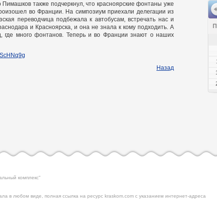
тр Пимашков также подчеркнул, что красноярские фонтаны уже
произошел во Франции. На симпозиум приехали делегации из
зская переводчица подбежала к автобусам, встречать нас и
П
аснодара и Красноярска, и она не знала к кому подходить. А
д, где много фонтанов. Теперь и во Франции знают о наших
ixScHNq9g
Назад
альный комплекс"
ла в любом виде, полная ссылка на ресурс kraskom.com с указанием интернет-адреса