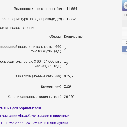
Водопроводные колодцы, (ед.)
11 664
П
порная арматура на водопроводе, (ед.)
12 849
стема водоотведения
Объект
Количество
 проектной производительностью 660
2
тыс.м3 /сутки, (ед.)
изводительностью 3 60 - 14 000 м3 /
72
час каждая, (ед.)
Канализационные сети, (км)
975,6
Дюкеры, (км)
2,29
Канализационные колодцы, (ед.)
26 191
мация для журналистов!
 компании «КрасКом» остаются прежними.
тел. 252-87-99, 241-25-06 Татьяна Лукина;