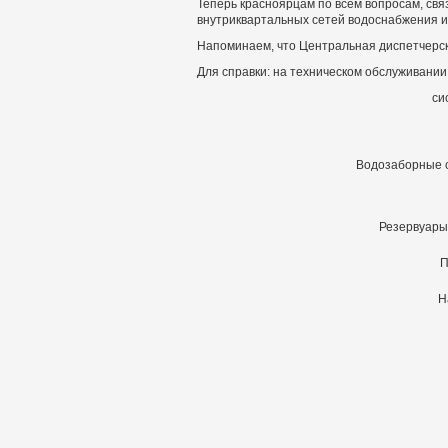
Теперь красноярцам по всем вопросам, св
внутриквартальных сетей водоснабжения и 
Напоминаем, что Центральная диспетчерск
Для справки
: на техническом обслуживани
си
Водозаборные 
Резервуары 
П
Н