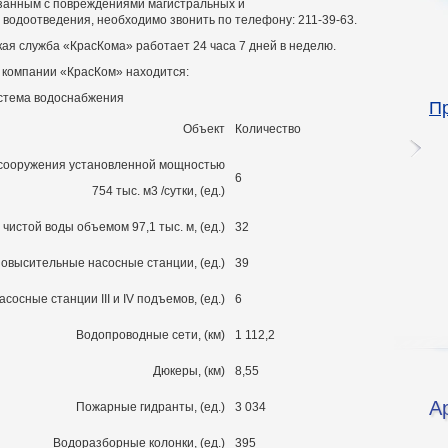
язанным с повреждениями магистральных и
водоотведения, необходимо звонить по телефону: 211-39-63.
ая служба «КрасКома» работает 24 часа 7 дней в неделю.
и компании «КрасКом» находится:
стема водоснабжения
П
Объект
Количество
сооружения установленной мощностью
6
754 тыс. м3 /сутки, (ед.)
чистой воды объемом 97,1 тыс. м, (ед.)
32
овысительные насосные станции, (ед.)
39
асосные станции III и IV подъемов, (ед.)
6
Водопроводные сети, (км)
1 112,2
Дюкеры, (км)
8,55
А
Пожарные гидранты, (ед.)
3 034
Водоразборные колонки, (ед.)
395