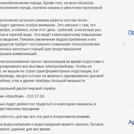
необеспечения города. Кроме того, на всех объектах
еспечения города, усилена охрана и ужесточен пропускной
еспечения штатного режима работы систем тепло-,
удет уделено особое внимание. Это связано с тем, что
абря, особенно, если этот день - рабочий, в несколько раз
П
 так и горячей воды. Это ведёт к многократному повышению
оотведения. Пиковое увеличение водопотребления и его
курантов требует постоянного изменения технологических
ионных насосных станций для предотвращения
порывов коммуникаций.
лектроснабжения просят красноярцев во время подготовки к
дновременно все бытовые электроприборы. Чтобы не
й, не вышли из строя трансформаторные подстанции, а в
гирлянды, им достаточно не включать одновременно духовой
айник, утюг и другие приборы большой мощности.
тральной диспетчерской службы
ии «КрасКом» -
222-17-19.
ые будут доблестно трудиться в новогодние каникулы и
дественские праздники
аботать для вас все эти дни в оперативном режиме.
А
ем водоснабжения и водоотведения можете звонить Татьяне
любое удобное для вас время.