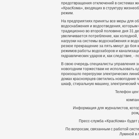
предотвращения отключений в системах жиз
«КрасКома», входящих в структуру жизнеоб
режим.
На предприятиях приняты все меры для об
водоснабжения и водоотведения, которым б
традиционно во второй половине дня 31 дек
увеличивается потребление, как холодной,
нагрузки на системы водоснабжения и вод
резкое прекращение за пять минут до боя 
режимов работы водозаборов и канализац
гидравлических ударов и, как следствие, - 
В свою очередь специалисты управления э
новогодним торжествам не использовать о
произошло перегрузки электрических лини
домах красноярцев светились новогодние 
шкаф, стиральную машину, электрический ч
Телефон цен
компан
Информация для журналистов, котор
рож
Пресс-служба «КрасКома» будет р
По вопросам, связанным с работой сист
Лукиной в 