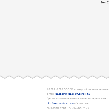
Тел. 
© 2003 - 2026 ООО "Красноярский жилищно-коммун
e-mail:
kraskom@kraskom.com
|
RSS
При перепечатке и использовании материалов порта
http://www.kraskom.com
обязательна.
Канцелярия
тел.:
+7 391
226-74-36