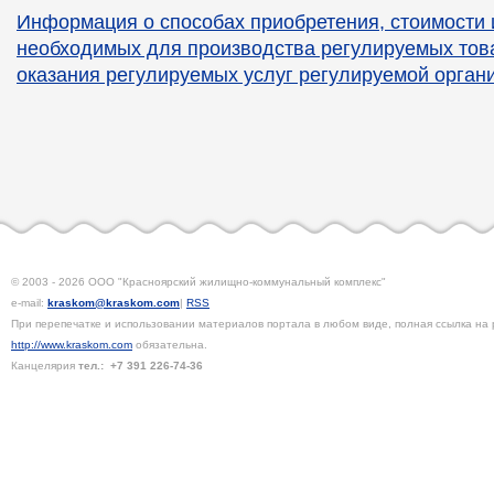
Информация о способах приобретения, стоимости 
необходимых для производства регулируемых това
оказания регулируемых услуг регулируемой орган
© 2003 - 2026 ООО "Красноярский жилищно-коммунальный комплекс"
e-mail:
kraskom@kraskom.com
|
RSS
При перепечатке и использовании материалов портала в любом виде, полная ссылка на 
http://www.kraskom.com
обязательна.
Канцелярия
тел.:
+7 391
226-74-36