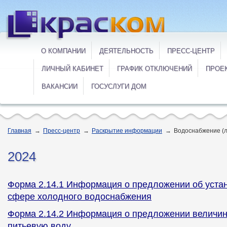
О КОМПАНИИ
ДЕЯТЕЛЬНОСТЬ
ПРЕСС-ЦЕНТР
ЛИЧНЫЙ КАБИНЕТ
ГРАФИК ОТКЛЮЧЕНИЙ
ПРОЕ
ВАКАНСИИ
ГОСУСЛУГИ ДОМ
Главная
→
Пресс-центр
→
Раскрытие информации
→
Водоснабжение (л
2024
Форма 2.14.1 Информация о предложении об уста
сфере холодного водоснабжения
Форма 2.14.2 Информация о предложении величин
питьевую воду