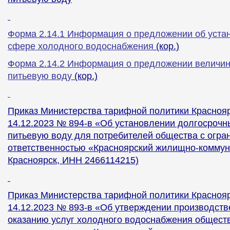
Форма 2.14.1 Информация о предложении об уста
сфере холодного водоснабжения
(кор.)
Форма 2.14.2 Информация о предложении величин
питьевую воду
(кор.)
Приказ Министерства тарифной политики Краснояр
14.12.2023 № 894-в «Об установлении долгосрочн
питьевую воду для потребителей общества с огра
ответственностью «Красноярский жилищно-коммуна
Красноярск, ИНН 2466114215)
Приказ Министерства тарифной политики Краснояр
14.12.2023 № 893-в «Об утверждении производст
оказанию услуг холодного водоснабжения обществ