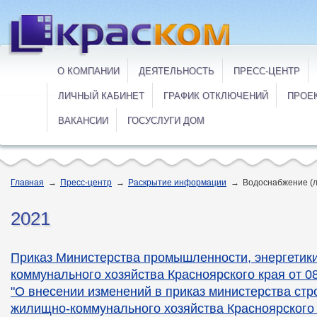
О КОМПАНИИ
ДЕЯТЕЛЬНОСТЬ
ПРЕСС-ЦЕНТР
ЛИЧНЫЙ КАБИНЕТ
ГРАФИК ОТКЛЮЧЕНИЙ
ПРОЕ
ВАКАНСИИ
ГОСУСЛУГИ ДОМ
Главная
→
Пресс-центр
→
Раскрытие информации
→
Водоснабжение (л
2021
Приказ Министерства промышленности, энергетик
коммунального хозяйства Красноярского края от 0
"О внесении изменений в приказ министерства стр
жилищно-коммунального хозяйства Красноярского