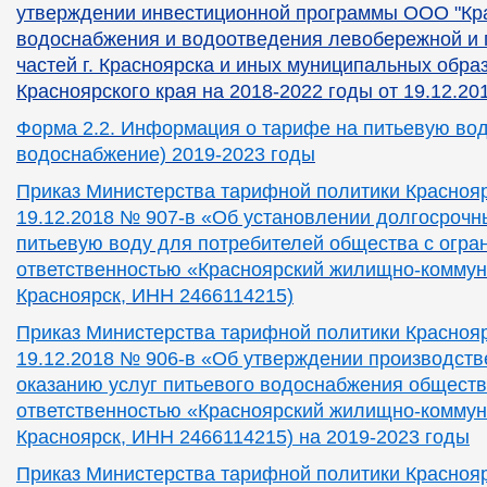
утверждении инвестиционной программы ООО "Кр
водоснабжения и водоотведения левобережной и
частей г. Красноярска и иных муниципальных обра
Красноярского края на 2018-2022 годы от 19.12.20
Форма 2.2. Информация о тарифе на питьевую вод
водоснабжение) 2019-2023 годы
Приказ Министерства тарифной политики Краснояр
19.12.2018 № 907-в «Об установлении долгосрочн
питьевую воду для потребителей общества с огра
ответственностью «Красноярский жилищно-коммуна
Красноярск, ИНН 2466114215)
Приказ Министерства тарифной политики Краснояр
19.12.2018 № 906-в «Об утверждении производст
оказанию услуг питьевого водоснабжения обществ
ответственностью «Красноярский жилищно-коммуна
Красноярск, ИНН 2466114215) на 2019-2023 годы
Приказ Министерства тарифной политики Краснояр