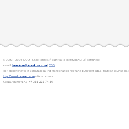
© 2003 - 2026 ООО "Красноярский жилищно-коммунальный комплекс"
e-mail:
kraskom@kraskom.com
|
RSS
При перепечатке и использовании материалов портала в любом виде, полная ссылка на 
http://www.kraskom.com
обязательна.
Канцелярия
тел.:
+7 391
226-74-36