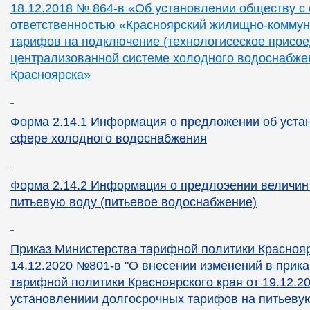
18.12.2018 № 864-в «Об установлении обществу с
ответственностью «Красноярский жилищно-комму
тарифов на подключение (технологисеское присое
централизованной системе холодного водоснабже
Красноярска»
Форма 2.14.1 Информация о предложении об уста
сфере холодного водоснабжения
Форма 2.14.2 Информация о предлоэении величин
питьевую воду (питьевое водоснабжение)
Приказ Министерства тарифной политики Краснояр
14.12.2020 №801-в "О внесении изменений в прик
тарифной политики Красноярского края от 19.12.2
установлениии долгосрочных тарифов на питьеву