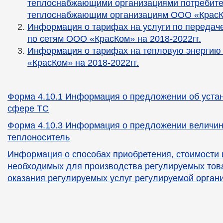
теплоснабжающими организациями потребите
теплоснабжающим организациям ООО «КрасКо
Информация о тарифах на услуги по передаче
по сетям ООО «КрасКом» на 2018-2022гг.
Информация о тарифах на тепловую энергию
«КрасКом» на 2018-2022гг.
Форма 4.10.1 Информация о предложении об уста
сфере ТС
Форма 4.10.3 Информация о предложении величин
теплоноситель
Информация о способах приобретения, стоимости 
необходимых для производства регулируемых това
оказания регулируемых услуг регулируемой орган