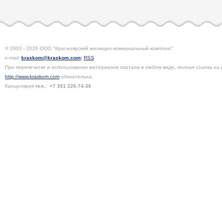
© 2003 - 2026 ООО "Красноярский жилищно-коммунальный комплекс"
e-mail:
kraskom@kraskom.com
|
RSS
При перепечатке и использовании материалов портала в любом виде, полная ссылка на 
http://www.kraskom.com
обязательна.
Канцелярия
тел.:
+7 391
226-74-36