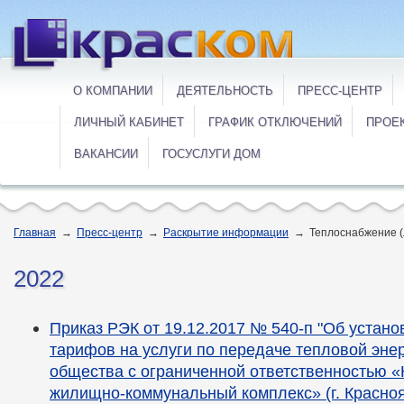
О КОМПАНИИ
ДЕЯТЕЛЬНОСТЬ
ПРЕСС-ЦЕНТР
ЛИЧНЫЙ КАБИНЕТ
ГРАФИК ОТКЛЮЧЕНИЙ
ПРОЕ
ВАКАНСИИ
ГОСУСЛУГИ ДОМ
Главная
→
Пресс-центр
→
Раскрытие информации
→
Теплоснабжение (
2022
Приказ РЭК от 19.12.2017 № 540-п "Об устан
тарифов на услуги по передаче тепловой энер
общества с ограниченной ответственностью «
жилищно-коммунальный комплекс» (г. Красно