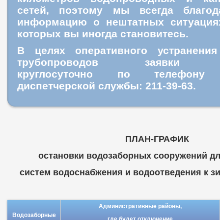
сетей, поэтому мы всегда благо
информацию о нештатных ситуация
которых вы иногда становитесь.
В целях оперативного устранения
трубопроводов заявки пр
круглосуточно
по телефону ц
диспетчерской службы: 211-39-63.
ПЛАН-ГРАФИК
остановки водозаборных сооружений дл
систем водоснабжения и водоотведения к зим
Административные районы,
Водозаборные
где будет отключение