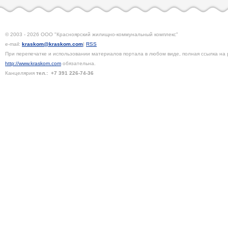
© 2003 - 2026 ООО "Красноярский жилищно-коммунальный комплекс"
e-mail:
kraskom@kraskom.com
|
RSS
При перепечатке и использовании материалов портала в любом виде, полная ссылка на 
http://www.kraskom.com
обязательна.
Канцелярия
тел.:
+7 391
226-74-36