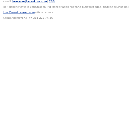
e-mail:
kraskom@kraskom.com
|
RSS
При перепечатке и использовании материалов портала в любом виде, полная ссылка на 
http://www.kraskom.com
обязательна.
Канцелярия
тел.:
+7 391
226-74-36