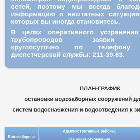
сетей, поэтому мы всегда благо
информацию о нештатных ситуация
которых вы иногда становитесь.
В целях оперативного устранения
трубопроводов заявки пр
круглосуточно
по телефону ц
диспетчерской службы: 211-39-63.
ПЛАН-ГРАФИК
остановки водозаборных сооружений дл
систем водоснабжения и водоотведения к зим
Административные районы,
Водозаборные
где будет отключение