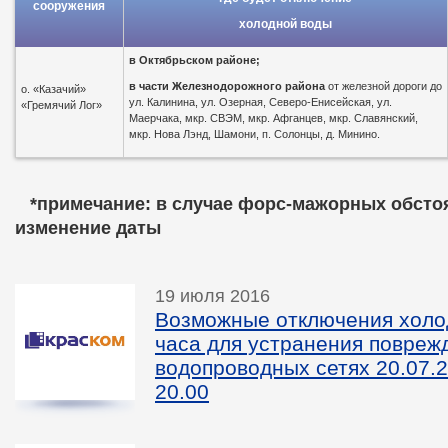
сооружения
холодной воды
в
Октябрьском районе;
в части Железнодорожного района
от железной дороги до
о. «Казачий»
ул. Калинина, ул. Озерная, Северо-Енисейская, ул.
«Гремячий Лог»
Маерчака, мкр. СВЭМ, мкр. Афганцев, мкр. Славянский,
мкр. Нова Лэнд, Шамони, п. Солонцы, д. Минино.
*пр
имечание: в случае форс-мажорных обсто
изменение даты
19 июля 2016
Возможные отключения холо
часа для устранения повреж
водопроводных сетях 20.07.20
20.00