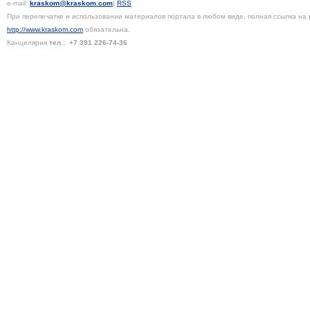
e-mail:
kraskom@kraskom.com
|
RSS
При перепечатке и использовании материалов портала в любом виде, полная ссылка на 
http://www.kraskom.com
обязательна.
Канцелярия
тел.:
+7 391
226-74-36