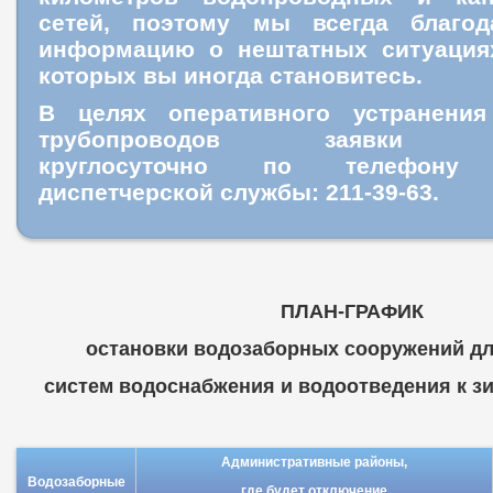
сетей, поэтому мы всегда благо
информацию о нештатных ситуация
которых вы иногда становитесь.
В целях оперативного устранения
трубопроводов заявки пр
круглосуточно
по телефону ц
диспетчерской службы: 211-39-63.
ПЛАН-ГРАФИК
остановки водозаборных сооружений дл
систем водоснабжения и водоотведения к зим
Административные районы,
Водозаборные
где будет отключение