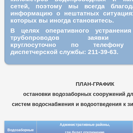
сетей, поэтому мы всегда благо
информацию о нештатных ситуация
которых вы иногда становитесь.
В целях оперативного устранения
трубопроводов заявки пр
круглосуточно
по телефону ц
диспетчерской службы: 211-39-63.
ПЛАН-ГРАФИК
остановки водозаборных сооружений дл
систем водоснабжения и водоотведения к зим
Административные районы,
Водозаборные
где будет отключение