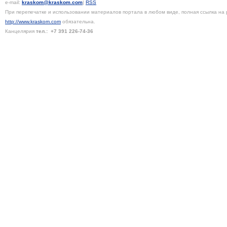
e-mail:
kraskom@kraskom.com
|
RSS
При перепечатке и использовании материалов портала в любом виде, полная ссылка на 
http://www.kraskom.com
обязательна.
Канцелярия
тел.:
+7 391
226-74-36