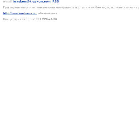
e-mail:
kraskom@kraskom.com
|
RSS
При перепечатке и использовании материалов портала в любом виде, полная ссылка на 
http://www.kraskom.com
обязательна.
Канцелярия
тел.:
+7 391
226-74-36