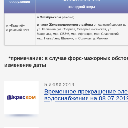
сооружения
холодной воды
в
Октябрьском районе;
в части Железнодорожного района
от железной дороги до
о. «Казачий»
ул. Калинина, ул. Озерная, Северо-Енисейская, ул.
«Гремячий Лог»
Маерчака, мкр. СВЭМ, мкр. Афганцев, мкр. Славянский,
мкр. Нова Лэнд, Шамони, п. Солонцы, д. Минино.
*пр
имечание: в случае форс-мажорных обсто
изменение даты
5 июля 2019
Временное прекращение эле
водоснабжения на 08.07.201