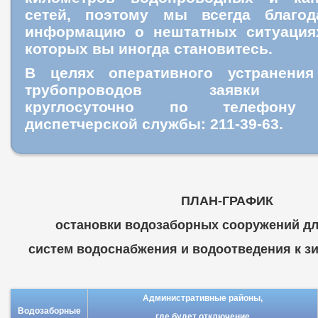
сетей, поэтому мы всегда благо
информацию о нештатных ситуация
которых вы иногда становитесь.
В целях оперативного устранения
трубопроводов заявки пр
круглосуточно
по телефону ц
диспетчерской службы: 211-39-63.
ПЛАН-ГРАФИК
остановки водозаборных сооружений дл
систем водоснабжения и водоотведения к зим
Административные районы,
Водозаборные
где будет отключение