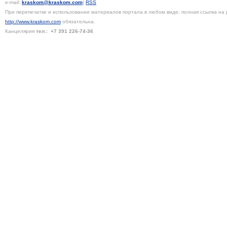
e-mail:
kraskom@kraskom.com
|
RSS
При перепечатке и использовании материалов портала в любом виде, полная ссылка на 
http://www.kraskom.com
обязательна.
Канцелярия
тел.:
+7 391
226-74-36