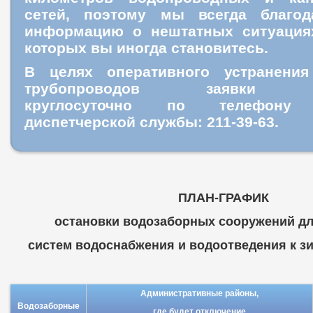
сетей, поэтому мы всегда благо
информацию о нештатных ситуация
которых вы иногда становитесь.
В целях оперативного устранения
трубопроводов заявки пр
круглосуточно
по телефону ц
диспетчерской службы: 211-39-63.
ПЛАН-ГРАФИК
остановки водозаборных сооружений дл
систем водоснабжения и водоотведения к зим
Административные районы,
Водозаборные
где будет отключение