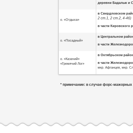
деревни Бадалык и С
в Свердловском ра
2 ст.1, 2 ст.2, 4-46)
о. «Отдыха»
в части Кировского 
в Центральном райо
о. «Посадный»
в части
Железнодоро
в
Октябрьском район
о. «Казачий»
в части Железнодор
«Гремячий Лог»
мкр. Афганцев, мкр. С
* примечание: в случае форс-мажорных