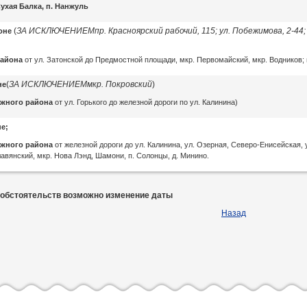
ухая Балка, п. Нанжуль
П
(
ЗА ИСКЛЮЧЕНИЕМ
пр. Красноярский рабочий, 115; ул. Побежимова, 2-44; у
йоне
района
от ул. Затонской до Предмостной площади, мкр. Первомайский, мкр. Водников; 
(
ЗА ИСКЛЮЧЕНИЕМ
мкр. Покровский
)
не
жного района
от ул. Горького до железной дороги по ул. Калинина)
е;
ожного района
от железной дороги до ул. Калинина, ул. Озерная, Северо-Енисейская,
лавянский, мкр. Нова Лэнд, Шамони, п. Солонцы, д. Минино.
 обстоятельств возможно изменение даты
Назад