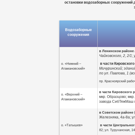
остановки водозаборных сооружений 
Водозаборные
сооружения
в Ленинском районе
Чайковского, 2, 2/1
в части Кировског
о. «Нижний –
Мичуринский; здани
Атамановский»
по ул. Павлова, 1 (
пр. Красноярский рабочи
в части Кировского 
о. «Верхний –
мкр. Образцово; мкр
Атамановский»
завода СибТяжМаш по
в Советском районе
Железняка, 4а-8а; у
о. «Татышев»
в части Центрально
82; ул. Туруханская, 14