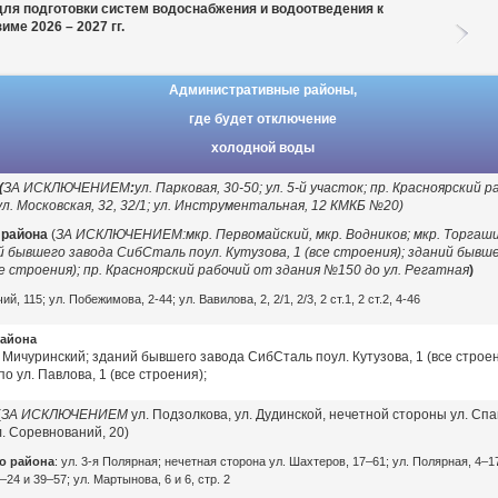
для подготовки
систем водоснабжения и водоотведения к
зиме 2026 – 2027 гг.
Административные районы,
где будет отключение
холодной воды
(
ЗА ИСКЛЮЧЕНИЕМ
:
ул. Парковая, 30-50; ул. 5-й участок; пр. Красноярский ра
; ул. Московская, 32, 32/1; ул. Инструментальная, 12 КМКБ №20)
о района
(
ЗА ИСКЛЮЧЕНИЕМ:
мкр. Первомайский, мкр. Водников; мкр. Торгаши
й бывшего завода СибСталь поул. Кутузова, 1 (все строения); зданий быв
все строения); пр. Красноярский рабочий от здания №150 до ул. Регатная
)
й, 115; ул. Побежимова, 2-44; ул. Вавилова, 2, 2/1, 2/3, 2 ст.1, 2 ст.2, 4-46
района
. Мичуринский; зданий бывшего завода СибСталь поул. Кутузова, 1 (все строе
 ул. Павлова, 1 (все строения);
(
ЗА ИСКЛЮЧЕНИЕМ
ул. Подзолкова, ул. Дудинской, нечетной стороны ул. Сп
А
л. Соревнований, 20)
го района
: ул. 3-я Полярная; нечетная сторона ул. Шахтеров, 17–61; ул. Полярная, 4–17
–24 и 39–57; ул. Мартынова, 6 и 6, стр. 2