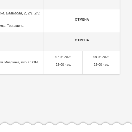
н
Вт
Ср
Чт
Пт
Сб
Вс
л. Вавилова, 2, 2/1, 2/3,
1
2
3
ОТМЕНА
4
5
6
7
8
9
10
мкр. Торгашино.
11
12
13
14
15
16
17
18
19
20
21
22
23
24
ОТМЕНА
25
26
27
28
29
30
31
07.08.2026
09.08.2026
 ул. Маерчака, мкр. СВЭМ,
23-00 час.
23-00 час.