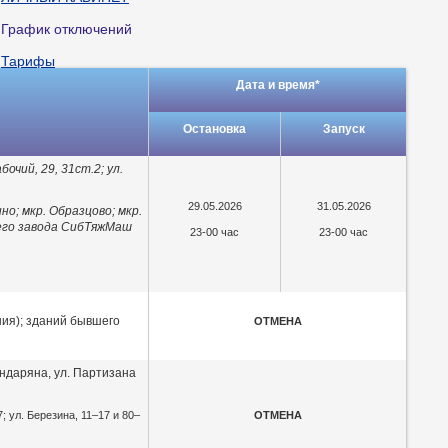
График отключений
Тарифы
Дата и время*
Центр обслуживания клиентов
Сибирской теплосбытовой
Остановка
Запуск
компании
Платные услуги
бочий, 29, 31ст.2; ул.
Вывоз ЖБО
29.05.2026
31.05.2026
но; мкр. Образцово; мкр.
шего завода СибТяжМаш
Рекомендации по разработке и
23-00 час
23-00 час
согласованию Плана снижения
сбросов для абонентов
ния); зданий бывшего
ОТМЕНА
андаряна, ул. Партизана
рхив
; ул. Березина, 11–17 и 80–
ОТМЕНА
Май
2026