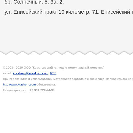
бр. Солнечный, 5, 3а, 2;
ул. Енисейский тракт 10 километр, 71; Енисейский т
© 2003 - 2026 ООО "Красноярский жилищно-коммунальный комплекс"
e-mail:
kraskom@kraskom.com
|
RSS
При перепечатке и использовании материалов портала в любом виде, полная ссылка на 
http://www.kraskom.com
обязательна.
Канцелярия
тел.:
+7 391
226-74-36