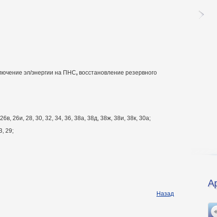
лючение эл/энергии на ПНС
,
восстановление резервного
в, 26и, 28, 30, 32, 34, 36, 38а, 38д, 38ж, 38и, 38к, 30а;
3, 29;
А
Назад