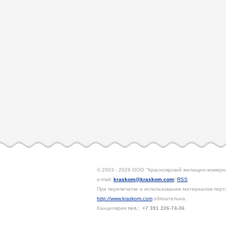
© 2003 - 2026 ООО "Красноярский жилищно-коммун
e-mail:
kraskom@kraskom.com
|
RSS
При перепечатке и использовании материалов порта
http://www.kraskom.com
обязательна.
Канцелярия
тел.:
+7 391
226-74-36