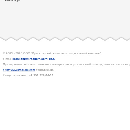
© 2003 - 2026 ООО "Красноярский жилищно-коммунальный комплекс"
e-mail:
kraskom@kraskom.com
|
RSS
При перепечатке и использовании материалов портала в любом виде, полная ссылка на 
http://www.kraskom.com
обязательна.
Канцелярия
тел.:
+7 391
226-74-36