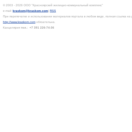
© 2003 - 2026 ООО "Красноярский жилищно-коммунальный комплекс"
e-mail:
kraskom@kraskom.com
|
RSS
При перепечатке и использовании материалов портала в любом виде, полная ссылка на 
http://www.kraskom.com
обязательна.
Канцелярия
тел.:
+7 391
226-74-36