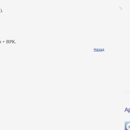
).
р + ВРК.
Назад
А