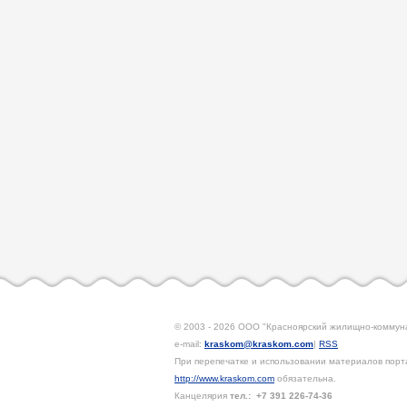
© 2003 - 2026 ООО "Красноярский жилищно-коммун
e-mail:
kraskom@kraskom.com
|
RSS
При перепечатке и использовании материалов порта
http://www.kraskom.com
обязательна.
Канцелярия
тел.:
+7 391
226-74-36