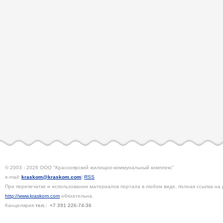
© 2003 - 2026 ООО "Красноярский жилищно-коммунальный комплекс"
e-mail:
kraskom@kraskom.com
|
RSS
При перепечатке и использовании материалов портала в любом виде, полная ссылка на 
http://www.kraskom.com
обязательна.
Канцелярия
тел.:
+7 391
226-74-36